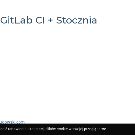
 GitLab CI + Stocznia
oudowski.com
ienić ustawienia akceptacji plików cookie w swojej przeglądarce.