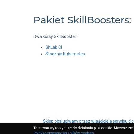
Pakiet SkillBoosters:
Dwa kursy SkillBooster:
GitLab CI
Stocznia Kubernetes
Sklep obsługiwany przez właściciela serwisu
cl
Polityka prywatności
|
Regulamin
Ta strona wykorzystuje do działania pliki cookie. Możesz zm
Polityka prywatności i plików cookies