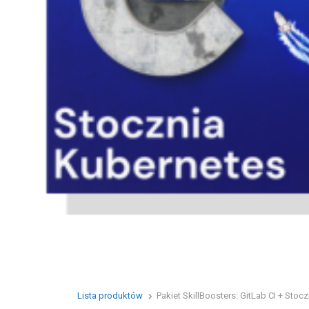
Lista produktów
Pakiet SkillBoosters: GitLab CI + Stocz